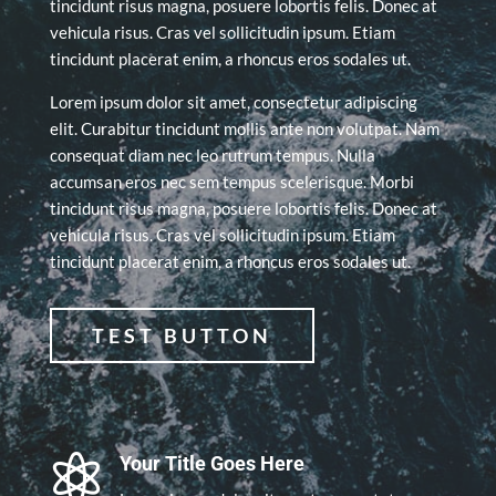
tincidunt risus magna, posuere lobortis felis. Donec at
vehicula risus. Cras vel sollicitudin ipsum. Etiam
tincidunt placerat enim, a rhoncus eros sodales ut.
Lorem ipsum dolor sit amet, consectetur adipiscing
elit. Curabitur tincidunt mollis ante non volutpat. Nam
consequat diam nec leo rutrum tempus. Nulla
accumsan eros nec sem tempus scelerisque. Morbi
tincidunt risus magna, posuere lobortis felis. Donec at
vehicula risus. Cras vel sollicitudin ipsum. Etiam
tincidunt placerat enim, a rhoncus eros sodales ut.
TEST BUTTON

Your Title Goes Here