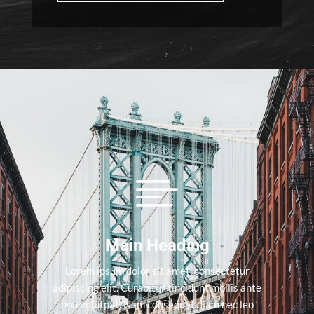

Main Heading
Lorem ipsum dolor sit amet, consectetur
adipiscing elit. Curabitur tincidunt mollis ante
non volutpat. Nam consequat diam nec leo