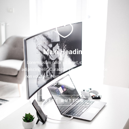

Main Heading
Lorem ipsum dolor sit amet, consectetur
adipiscing elit. Curabitur tincidunt mollis ante
non volutpat. Nam consequat diam nec leo
rutrum tempus.
TEST BUTTON