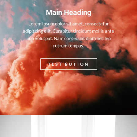
Main Heading
Lorem ipsum dolor sit amet, consectetur
adipiscing elit. Curabitur tincidunt mollis ante
non volutpat. Nam consequat diam nec leo
rutrum tempus.
TEST BUTTON